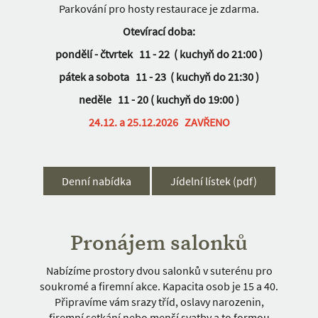
Parkování pro hosty restaurace je zdarma.
Otevírací doba:
pondělí - čtvrtek 11 - 22 ( kuchyň do 21:00 )
pátek a sobota 11 - 23 ( kuchyň do 21:30 )
neděle 11 - 20 ( kuchyň do 19:00 )
24.12. a 25.12.2026 ZAVŘENO
Denní nabídka
Jídelní lístek (pdf)
Pronájem salonků
Nabízíme prostory dvou salonků v suterénu pro
soukromé a firemní akce. Kapacita osob je 15 a 40.
Připravíme vám srazy tříd, oslavy narozenin,
firemní setkání nebo menší svatby a to formou