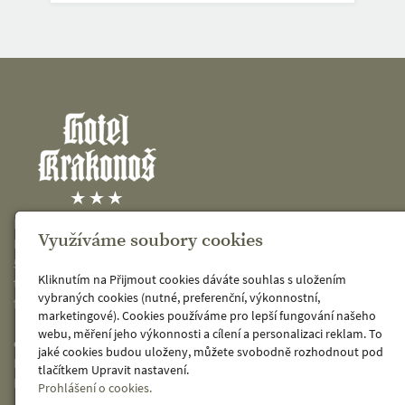
KRAKONOŠ spol. s r.o.
Využíváme soubory cookies
Křižíkova 486
541 01 Trutnov 1
Kliknutím na Přijmout cookies dáváte souhlas s uložením
telefon: 499 819 190
vybraných cookies (nutné, preferenční, výkonnostní,
fax: 499 819 612
marketingové). Cookies používáme pro lepší fungování našeho
webu, měření jeho výkonnosti a cílení a personalizaci reklam. To
e-mail:
hotel@hotel-krakonos.cz
jaké cookies budou uloženy, můžete svobodně rozhodnout pod
IČ: 48151769
tlačítkem Upravit nastavení.
DIČ: CZ48151769
Prohlášení o cookies.